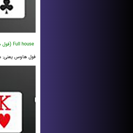
Full house (فول هاوس)
فول هاوس یعنی: س