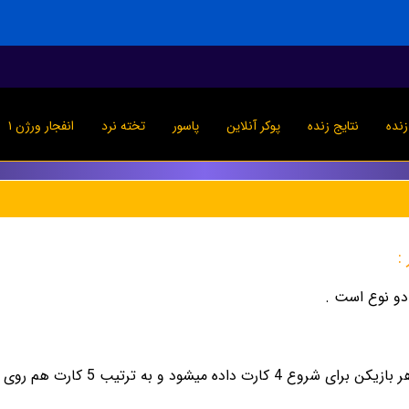
نده
نتایج زنده
پوکر آنلاین
پاسور
تخته نرد
انفجار ورژن ۱
:
دو نوع است .
ه میشود و به ترتيب 5 كارت هم روى ميز قرار داده مى شود.