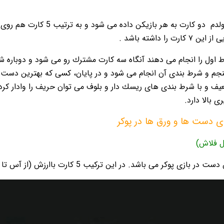
لدم
دو كارت به هر بازيكن داد
اول را انجام مى دهند آنگاه سه كارت مشترك رو مى شود و دوباره 
م و شرط بندى آن انجام مى شود و در پايان، كسى كه بهترين دست را
 و با شرط بندى هاى ريسك دار و بلوف مى توان حريف را وادار كرد كه
 بالا دارد.
دى دست ها و ورق ها در پوكر
باشد. در این ترکیب 5 کارت باارزش (از آس تا 10) که همه یک خال دارند پشت سرهم قرار می گیرند.