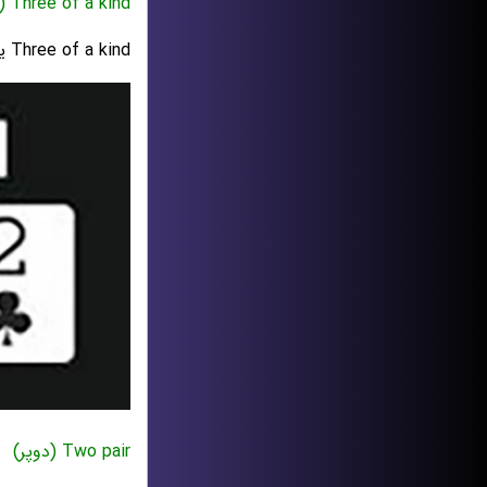
Three of a kind (سه به 1)
Three of a kind یعنی: فقط سه کارت با عدد یکسان (خال های گوناگون)
Two pair (دوپر)