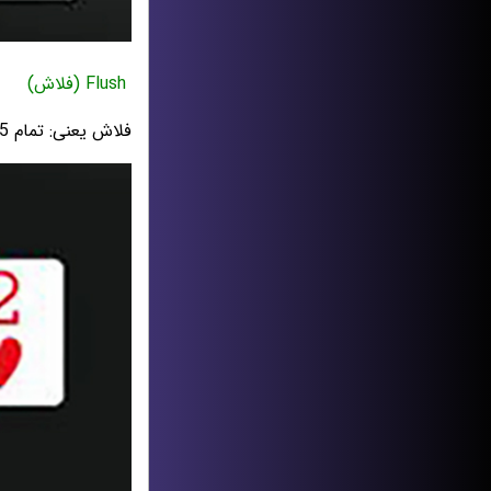
Flush (فلاش)
فلاش یعنی: تمام 5 کارت از یک خال باشند اما اعدادشان متفاوت باشد.