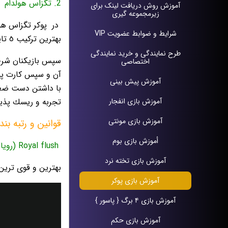
2. تگزاس هولدام
آموزش روش دریافت لينک براى
زيرمجموعه گيرى
در
پوكر تگزاس هو
شرایط و ضوابط عضویت VIP
بهترين تركيب ٥ تايى از اين ٧ كارت را داشته باشد .
طرح نمايندگى و خريد نمايندگى
سپس بازيكنان شرط 
اختصاصى
آن و سپس كارت پنج
آموزش پيش بينی
با داشتن دست ضعيف
آموزش بازی انفجار
تجربه و ريسك پذيرى
آموزش بازی مونتی
قوانين و رتبه بن
أموزش بازی بوم
Royal flush (رویال فلاش)
آموزش بازی تخته نرد
بهترین و قوی ترین دست در بازی پوکر می 
آموزش بازی پوکر
آموزش بازی ۴ برگ { پاسور }
آموزش بازی حکم