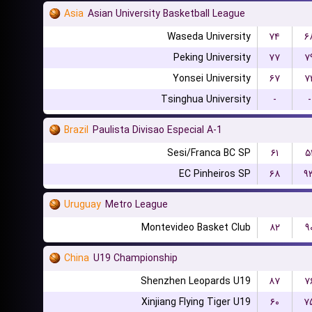
Asia
Asian University Basketball League
Waseda University
۷۴
۶
Peking University
۷۷
۷
Yonsei University
۶۷
۷
Tsinghua University
-
-
Brazil
Paulista Divisao Especial A-1
Sesi/Franca BC SP
۶۱
۵
EC Pinheiros SP
۶۸
۹
Uruguay
Metro League
Montevideo Basket Club
۸۲
۹
China
U19 Championship
Shenzhen Leopards U19
۸۷
۷
Xinjiang Flying Tiger U19
۶۰
۷