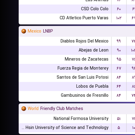
Las Animas
۷۶
۸
CSD Colo Colo
۶۰
۶
CD Atletico Puerto Varas
۱۰۲
۶
Mexico
LNBP
Diablos Rojos Del Mexico
۹۹
۷
Abejas de Leon
۹۰
۱۰
Mineros de Zacatecas
۹۵
۷
Fuerza Regia de Monterey
۶۷
۹
Santos de San Luis Potosi
۸۴
۸
Lobos de Puebla
۶۴
۸
Gambusinos de Fresnillo
۸۴
۷
World
Friendly Club Matches
National Formosa University
۵۱
۷
Chien Hsin University of Science and Technology
۵
۱