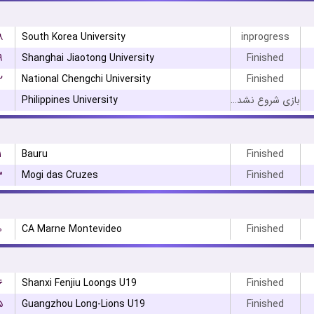
۸
South Korea University
inprogress
۹
Shanghai Jiaotong University
Finished
۲
National Chengchi University
Finished
Philippines University
بازی شروع نشده است
۱
Bauru
Finished
۳
Mogi das Cruzes
Finished
۰
CA Marne Montevideo
Finished
۶
Shanxi Fenjiu Loongs U19
Finished
۵
Guangzhou Long-Lions U19
Finished