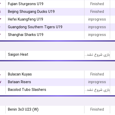
۲
Fujian Sturgeons U19
Finished
۹
Beijing Shougang Ducks U19
Finished
۳
Hefei Kuangfeng U19
inprogress
۶
Guangdong Southern Tigers U19
inprogress
۳
Shanghai Sharks U19
inprogress
Saigon Heat
بازی شروع نشده است
۰
Bulacan Kuyas
Finished
۷
Bataan Risers
inprogress
Bacolod Tubo Slashers
بازی شروع نشده است
Benin 3x3 U23 (W)
Finished