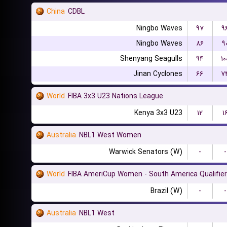
China
CDBL
Ningbo Waves
۹۷
۹
Ningbo Waves
۸۶
۹
Shenyang Seagulls
۹۴
۱۰
Jinan Cyclones
۶۶
۷
World
FIBA 3x3 U23 Nations League
Kenya 3x3 U23
۱۲
۱
Australia
NBL1 West Women
Warwick Senators (W)
-
-
World
FIBA AmeriCup Women - South America Qualifier
Brazil (W)
-
-
Australia
NBL1 West