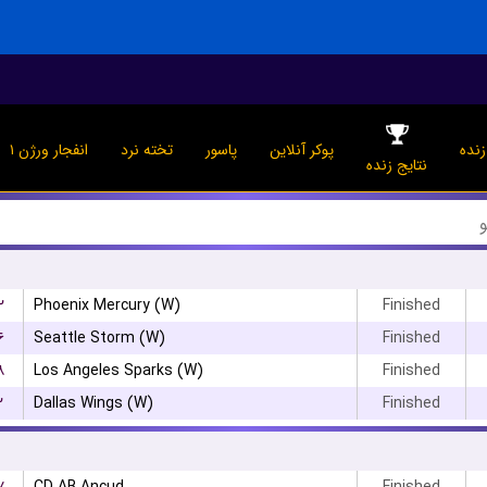
نده
پوکر آنلاین
پاسور
تخته نرد
انفجار ورژن ۱
نتایج زنده
۲
Phoenix Mercury (W)
Finished
۶
Seattle Storm (W)
Finished
۸
Los Angeles Sparks (W)
Finished
۲
Dallas Wings (W)
Finished