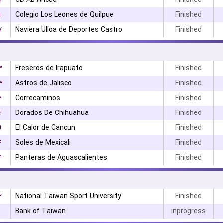
۷
CD AB Ancud
Finished
۱
Colegio Los Leones de Quilpue
Finished
۷
Naviera Ulloa de Deportes Castro
Finished
۳
Freseros de Irapuato
Finished
۳
Astros de Jalisco
Finished
۶
Correcaminos
Finished
۶
Dorados De Chihuahua
Finished
۹
El Calor de Cancun
Finished
۶
Soles de Mexicali
Finished
۴
Panteras de Aguascalientes
Finished
۲
National Taiwan Sport University
Finished
۰
Bank of Taiwan
inprogress