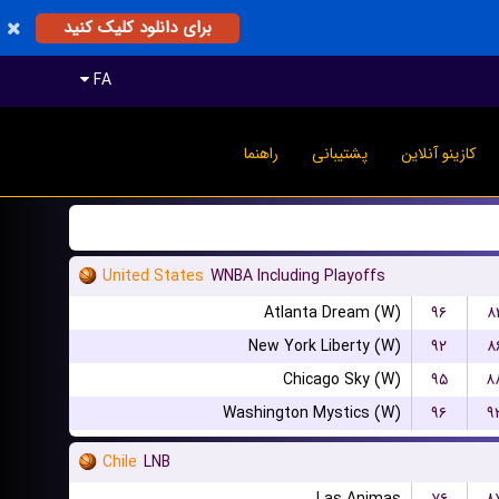
برای دانلود کلیک کنید
FA
کازینو آنلاین
پشتیبانی
راهنما
United States
WNBA Including Playoffs
Atlanta Dream (W)
۹۶
۸
New York Liberty (W)
۹۲
۸
Chicago Sky (W)
۹۵
۸
Washington Mystics (W)
۹۶
۹
Chile
LNB