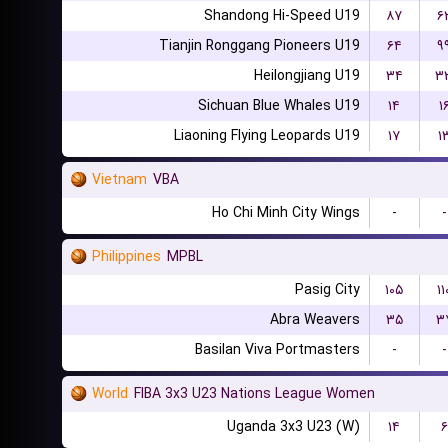
Shandong Hi-Speed U19
۸۷
۶
Tianjin Ronggang Pioneers U19
۶۴
۹
Heilongjiang U19
۳۴
۳
Sichuan Blue Whales U19
۱۴
۱
Liaoning Flying Leopards U19
۱۷
۱
Vietnam
VBA
Ho Chi Minh City Wings
-
-
Philippines
MPBL
Pasig City
۱۰۵
۱۱
Abra Weavers
۳۵
۳
Basilan Viva Portmasters
-
-
World
FIBA 3x3 U23 Nations League Women
Uganda 3x3 U23 (W)
۱۴
۶